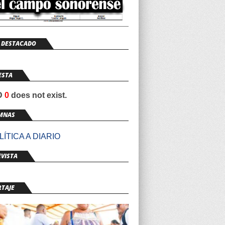
 DESTACADO
ESTA
ID
0
does not exist.
MNAS
ÍTICA A DIARIO
VISTA
RTAJE