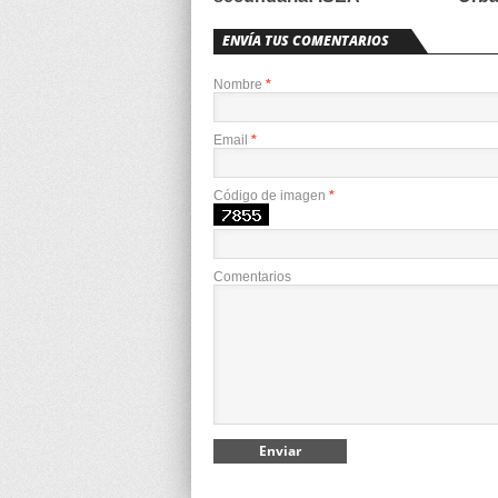
ENVÍA TUS COMENTARIOS
Nombre
*
Email
*
Código de imagen
*
Comentarios