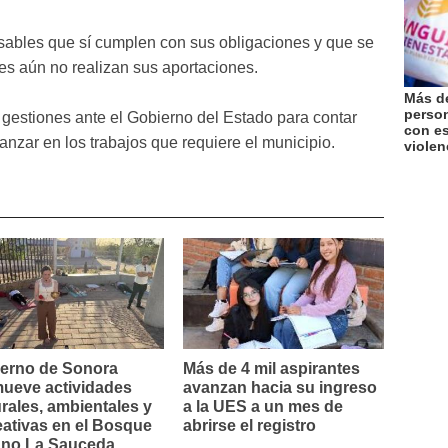
ables que sí cumplen con sus obligaciones y que se
es aún no realizan sus aportaciones.
Más de
perso
estiones ante el Gobierno del Estado para contar
con es
anzar en los trabajos que requiere el municipio.
violen
erno de Sonora
Más de 4 mil aspirantes
ueve actividades
avanzan hacia su ingreso
urales, ambientales y
a la UES a un mes de
eativas en el Bosque
abrirse el registro
no La Sauceda