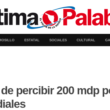
MOSILLO
ESTATAL
SOCIALES
CULTURAL
GA
de percibir 200 mdp po
iales