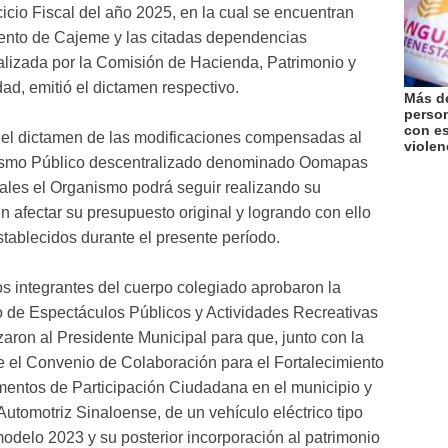
icio Fiscal del año 2025, en la cual se encuentran
iento de Cajeme y las citadas dependencias
lizada por la Comisión de Hacienda, Patrimonio y
ad, emitió el dictamen respectivo.
Más de
perso
con es
 el dictamen de las modificaciones compensadas al
violen
ismo Público descentralizado denominado Oomapas
ales el Organismo podrá seguir realizando su
in afectar su presupuesto original y logrando con ello
tablecidos durante el presente período.
los integrantes del cuerpo colegiado aprobaron la
 de Espectáculos Públicos y Actividades Recreativas
zaron al Presidente Municipal para que, junto con la
e el Convenio de Colaboración para el Fortalecimiento
mentos de Participación Ciudadana en el municipio y
Automotriz Sinaloense, de un vehículo eléctrico tipo
elo 2023 y su posterior incorporación al patrimonio