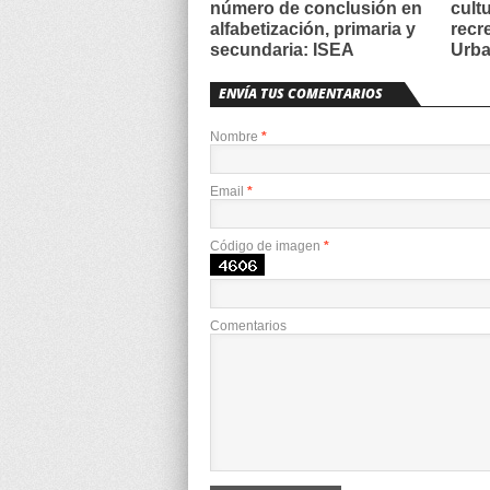
número de conclusión en
cult
alfabetización, primaria y
recr
secundaria: ISEA
Urba
ENVÍA TUS COMENTARIOS
Nombre
*
Email
*
Código de imagen
*
Comentarios