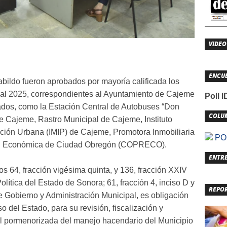
VIDEO
ENCU
bildo fueron aprobados por mayoría calificada los
iscal 2025, correspondientes al Ayuntamiento de Cajeme
Poll 
ados, como la Estación Central de Autobuses “Don
COLU
 Cajeme, Rastro Municipal de Cajeme, Instituto
ación Urbana (IMIP) de Cajeme, Promotora Inmobiliaria
POL
n Económica de Ciudad Obregón (COPRECO).
ENTRE
los 64, fracción vigésima quinta, y 136, fracción XXIV
olítica del Estado de Sonora; 61, fracción 4, inciso D y
REPO
de Gobierno y Administración Municipal, es obligación
 del Estado, para su revisión, fiscalización y
l pormenorizada del manejo hacendario del Municipio