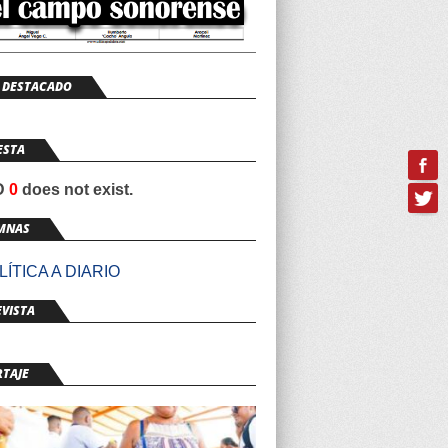
 DESTACADO
ESTA
ID
0
does not exist.
MNAS
ÍTICA A DIARIO
VISTA
RTAJE