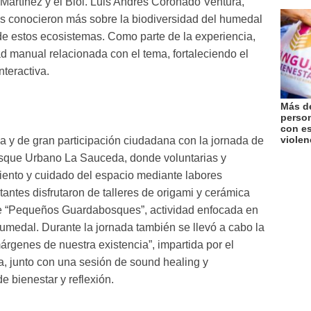
 Martínez y el Biól. Luis Andrés Coronado Ventura,
tes conocieron más sobre la biodiversidad del humedal
 de estos ecosistemas. Como parte de la experiencia,
ad manual relacionada con el tema, fortaleciendo el
teractiva.
Más de
perso
con es
violen
va y de gran participación ciudadana con la jornada de
osque Urbano La Sauceda, donde voluntarias y
miento y cuidado del espacio mediante labores
tantes disfrutaron de talleres de origami y cerámica
 de “Pequeños Guardabosques”, actividad enfocada en
humedal. Durante la jornada también se llevó a cabo la
árgenes de nuestra existencia”, impartida por el
ra, junto con una sesión de sound healing y
 bienestar y reflexión.