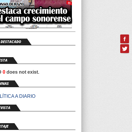
 DESTACADO
ESTA
ID
0
does not exist.
MNAS
ÍTICA A DIARIO
VISTA
RTAJE