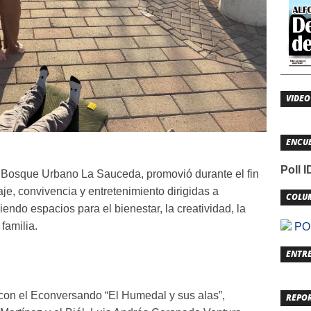
VIDEO
ENCU
Poll 
l Bosque Urbano La Sauceda, promovió durante el fin
e, convivencia y entretenimiento dirigidas a
COLU
endo espacios para el bienestar, la creatividad, la
familia.
POL
ENTRE
s con el Econversando “El Humedal y sus alas”,
REPO