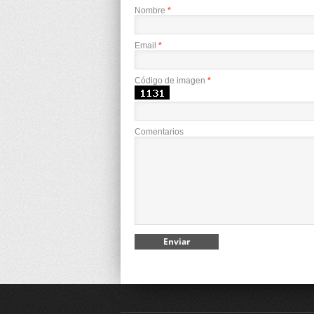
Nombre
*
Email
*
Código de imagen
*
Comentarios