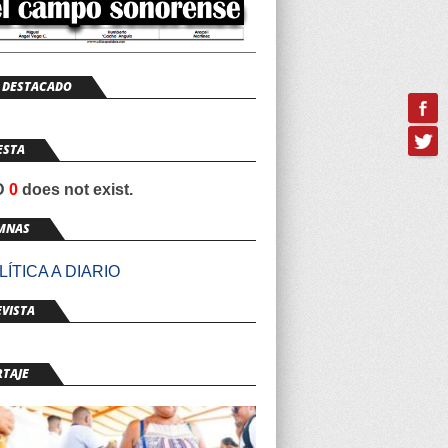
 DESTACADO
ESTA
ID
0
does not exist.
MNAS
ÍTICA A DIARIO
VISTA
RTAJE