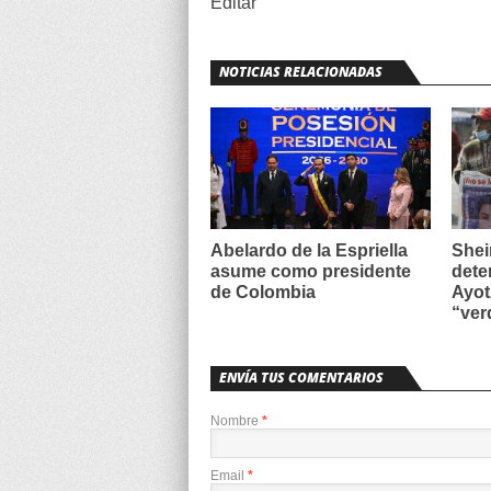
Editar
NOTICIAS RELACIONADAS
Abelardo de la Espriella
Shei
asume como presidente
dete
de Colombia
Ayot
“ver
ENVÍA TUS COMENTARIOS
Nombre
*
Email
*