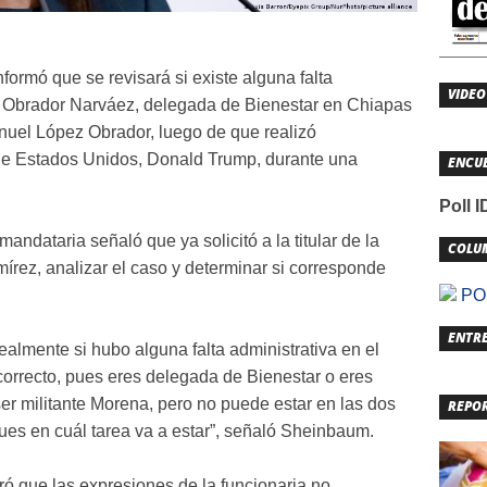
ormó que se revisará si existe alguna falta
VIDEO
a Obrador Narváez, delegada de Bienestar en Chiapas
nuel López Obrador, luego de que realizó
 de Estados Unidos, Donald Trump, durante una
ENCU
Poll 
andataria señaló que ya solicitó a la titular de la
COLU
mírez, analizar el caso y determinar si corresponde
POL
ENTRE
realmente si hubo alguna falta administrativa en el
 correcto, pues eres delegada de Bienestar o eres
ser militante Morena, pero no puede estar en las dos
REPO
pues en cuál tarea va a estar”, señaló Sheinbaum.
ró que las expresiones de la funcionaria no