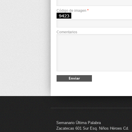
Código de imagen
*
Comentarios
Semanario Última Palabra
Zacatecas 601 Sur Esq. Niños Héroes Cd.